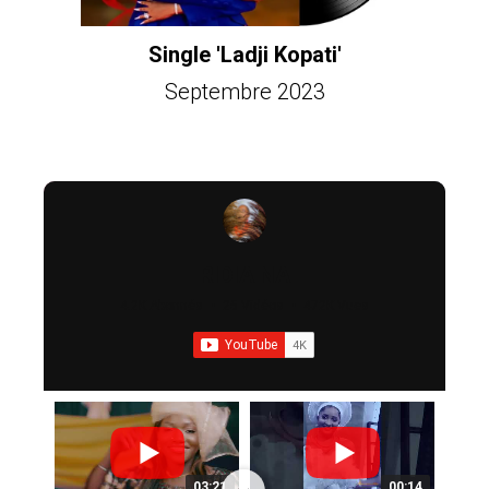
Single 'Ladji Kopati'
Septembre 2023
RIDIA NA
4.2K Abonnés
•
25 Vidéos
•
472K Vues
03:21
00:14