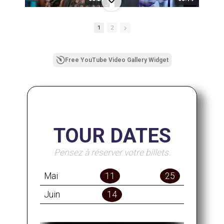
1
2
00:34
10:05
Free YouTube Video Gallery Widget
TOUR DATES
Pensez à réserver votre billets.
Mai
11
25
Juin
14